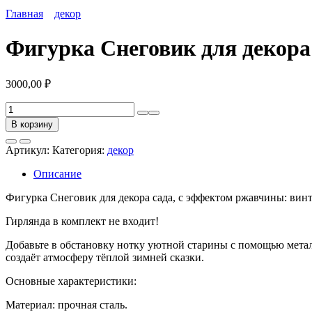
Главная
декор
Фигурка Снеговик для декора
3000,00
₽
Количество
товара
В корзину
Фигурка
Снеговик
Артикул:
Категория:
декор
для
декора
Описание
сада
Фигурка Снеговик для декора сада, с эффектом ржавчины: винт
Гирлянда в комплект не входит!
Добавьте в обстановку нотку уютной старины с помощью мета
создаёт атмосферу тёплой зимней сказки.
Основные характеристики:
Материал: прочная сталь.