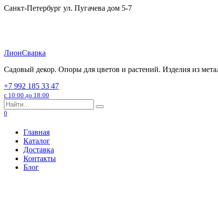
Перейти
Санкт-Петербург ул. Пугачева дом 5-7
к
содержанию
ЛионСварка
Садовый декор. Опоры для цветов и растений. Изделия из мета
+7 992 185 33 47
с 10:00 до 18:00
Search
for:
0
Главная
Каталог
Доставка
Контакты
Блог