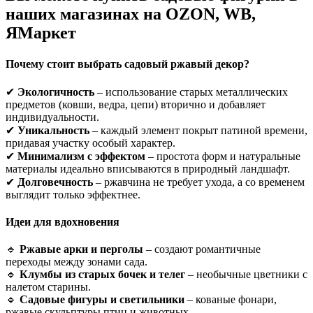
наших магазинах на OZON, WB,
ЯМаркет
Почему стоит выбрать садовый ржавый декор?
✔
Экологичность
– использование старых металлических
предметов (ковши, ведра, цепи) вторично и добавляет
индивидуальности.
✔
Уникальность
– каждый элемент покрыт патиной времени,
придавая участку особый характер.
✔
Минимализм с эффектом
– простота форм и натуральные
материалы идеально вписываются в природный ландшафт.
✔
Долговечность
– ржавчина не требует ухода, а со временем
выглядит только эффектнее.
Идеи для вдохновения
🔹
Ржавые арки и перголы
– создают романтичные
переходы между зонами сада.
🔹
Клумбы из старых бочек и телег
– необычные цветники с
налетом старины.
🔹
Садовые фигуры и светильники
– кованые фонари,
ржавые скульптуры птиц и животных.